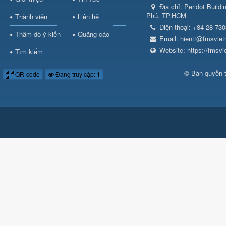
Địa chỉ:
Peridot Build
Phú, TP.HCM
Thành viên
Liên hệ
Điện thoại:
+84-28-73
Thăm dò ý kiến
Quảng cáo
Email:
hientt@fmsvie
Website:
https://fmsv
Tìm kiếm
© Bản quyền 
QR-code
Đang truy cập: 1