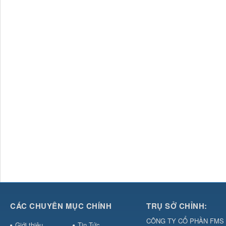
CÁC CHUYÊN MỤC CHÍNH
TRỤ SỞ CHỈNH:
CÔNG TY CỔ PHẦN FMS 
Giới thiệu
Tin Tức