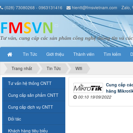
(028) 73080268 - 0963131416
hientt@fmsvietnam.com
Zalo,
Tư vấn, cung cấp các sản phẩm công nghệ thông tin và các
Tin Tức
Giới thiệu
Thành viên
Tìm kiếm
D
Trang nhất
Tin Tức
Wifi
Tư vấn hệ thống CNTT
Cung cấp các
hãng Mikrotik
Cung cấp sản phẩm CNTT
00:10 19/09/2022
Cung cấp dịch vụ CNTT
Đối tác
Khách hàng tiêu biểu