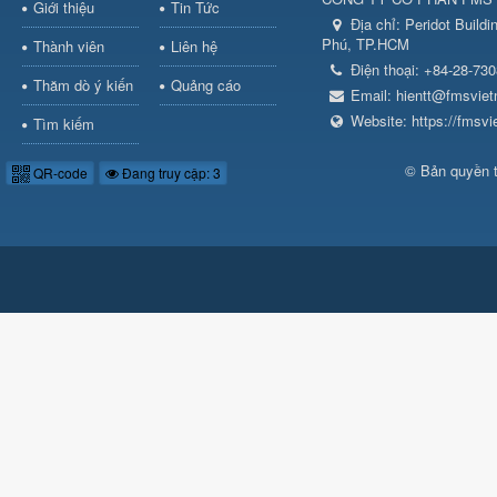
Giới thiệu
Tin Tức
Địa chỉ:
Peridot Build
Phú, TP.HCM
Thành viên
Liên hệ
Điện thoại:
+84-28-73
Thăm dò ý kiến
Quảng cáo
Email:
hientt@fmsvie
Website:
https://fmsv
Tìm kiếm
© Bản quyền 
QR-code
Đang truy cập: 3