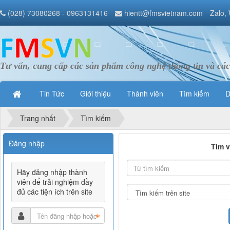
(028) 73080268 - 0963131416
hientt@fmsvietnam.com
Zalo,
Tư vấn, cung cấp các sản phẩm công nghệ thông tin và các
Tin Tức
Giới thiệu
Thành viên
Tìm kiếm
D
Trang nhất
Tìm kiếm
Đăng nhập
Tìm v
Hãy đăng nhập thành
viên để trải nghiệm đầy
đủ các tiện ích trên site