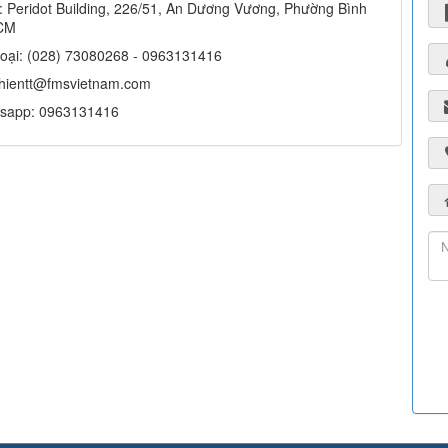
ỉ:
Peridot Building, 226/51, An Dương Vương, Phường Bình
HCM
hoại:
(028) 73080268 - 0963131416
hientt@fmsvietnam.com
tsapp:
0963131416