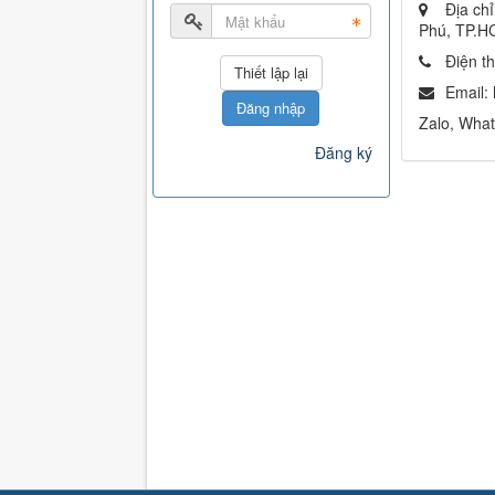
Địa ch
Phú, TP.
Điện t
Email:
Đăng nhập
Zalo, Wha
Đăng ký