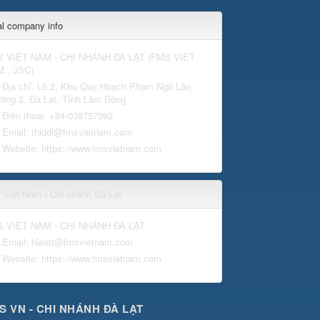
al company info
 VIỆT NAM - CHI NHÁNH ĐÀ LẠT
(
FMS VIET
., JSC
)
Địa chỉ:
Lô 2, Khu Quy Hoạch Phạm Ngũ Lão,
ờng 3, Đà Lạt, Tỉnh Lâm Đồng
Điện thoại:
+84-038757092
Email:
thiddl@fmsvietnam.com
Website:
https://www.fmsvietnam.com
Việt Nam - Chi nhánh Đà Lạt
 VIỆT NAM - CHI NHÁNH ĐÀ LẠT
Email:
hientt@fmsvietnam.com
Website:
https://www.fmsvietnam.com
S VN - CHI NHÁNH ĐÀ LẠT