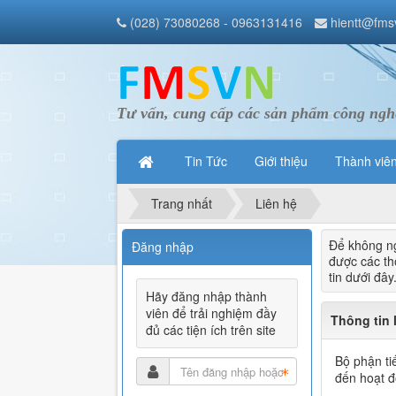
(028) 73080268 - 0963131416
hientt@fms
Tư vấn, cung cấp các sản phẩm công nghệ
Tin Tức
Giới thiệu
Thành viê
Trang nhất
Liên hệ
Để không ng
Đăng nhập
được các th
tin dưới đây
Hãy đăng nhập thành
viên để trải nghiệm đầy
Thông tin 
đủ các tiện ích trên site
Bộ phận ti
đến hoạt đ