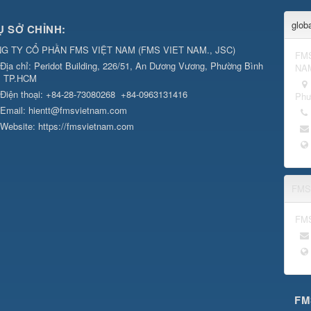
glob
Ụ SỞ CHỈNH:
G TY CỔ PHẦN FMS VIỆT NAM
(
FMS VIET NAM., JSC
)
FMS
Địa chỉ:
Peridot Building, 226/51, An Dương Vương, Phường Bình
NAM
, TP.HCM
Điện thoại:
+84-28-73080268
+84-0963131416
Phư
Email:
hientt@fmsvietnam.com
Website:
https://fmsvietnam.com
FMS 
FMS
FM