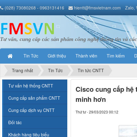
(028) 73080268 - 0963131416
hientt@fmsvietnam.com
Zalo,
Tư vấn, cung cấp các sản phẩm công nghệ thông tin và các
Tin Tức
Giới thiệu
Thành viên
Tìm kiếm
D
Trang nhất
Tin Tức
Tin tức CNTT
Tư vấn hệ thống CNTT
Cisco cung cấp hệ 
minh hơn
Cung cấp sản phẩm CNTT
Cung cấp dịch vụ CNTT
Thứ tư - 29/03/2023 00:12
Đối tác
Khách hàng tiêu biểu