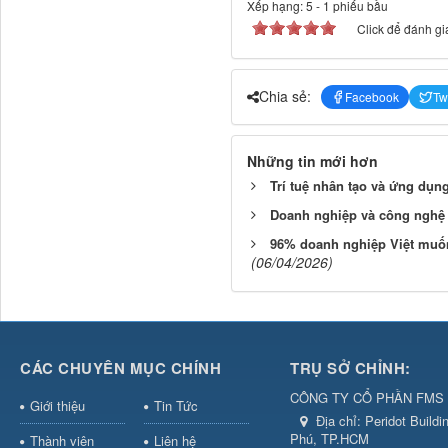
Xếp hạng:
5
-
1
phiếu bầu
Click để đánh giá
Chia sẻ:
Facebook
Tw
Những tin mới hơn
Trí tuệ nhân tạo và ứng dụn
Doanh nghiệp và công nghệ t
96% doanh nghiệp Việt muốn
(06/04/2026)
CÁC CHUYÊN MỤC CHÍNH
TRỤ SỞ CHỈNH:
CÔNG TY CỔ PHẦN FMS 
Giới thiệu
Tin Tức
Địa chỉ:
Peridot Build
Phú, TP.HCM
Thành viên
Liên hệ