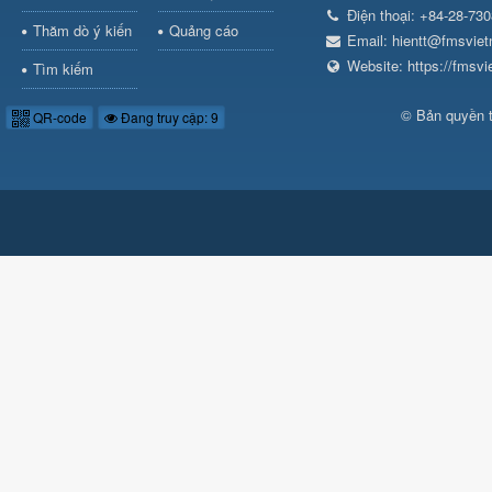
Điện thoại:
+84-28-73
Thăm dò ý kiến
Quảng cáo
Email:
hientt@fmsvie
Website:
https://fmsv
Tìm kiếm
© Bản quyền 
QR-code
Đang truy cập: 9