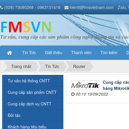
(028) 73080268 - 0963131416
hientt@fmsvietnam.com
Zalo,
Tư vấn, cung cấp các sản phẩm công nghệ thông tin và các
Tin Tức
Giới thiệu
Thành viên
Tìm kiếm
D
Trang nhất
Tin Tức
Router
Tư vấn hệ thống CNTT
Cung cấp các
hãng Mikrotik
Cung cấp sản phẩm CNTT
00:10 19/09/2022
Cung cấp dịch vụ CNTT
Đối tác
Khách hàng tiêu biểu