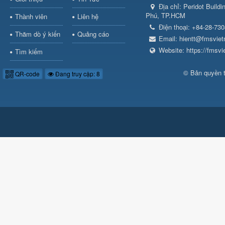
Địa chỉ:
Peridot Build
Phú, TP.HCM
Thành viên
Liên hệ
Điện thoại:
+84-28-73
Thăm dò ý kiến
Quảng cáo
Email:
hientt@fmsvie
Website:
https://fmsv
Tìm kiếm
© Bản quyền 
QR-code
Đang truy cập: 8