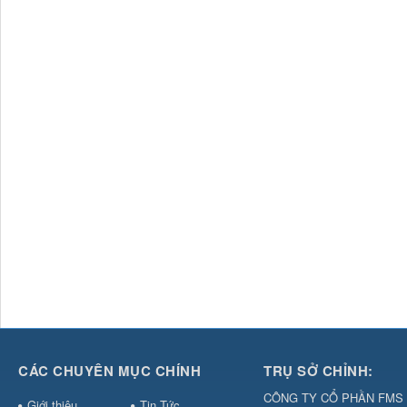
CÁC CHUYÊN MỤC CHÍNH
TRỤ SỞ CHỈNH:
CÔNG TY CỔ PHẦN FMS 
Giới thiệu
Tin Tức