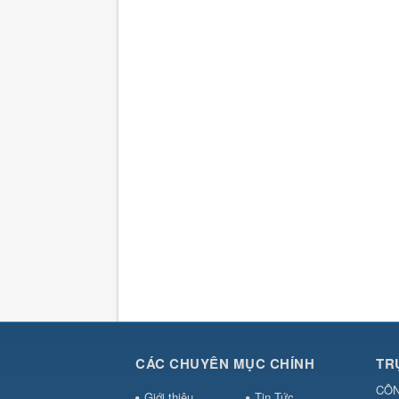
CÁC CHUYÊN MỤC CHÍNH
TR
CÔN
Giới thiệu
Tin Tức