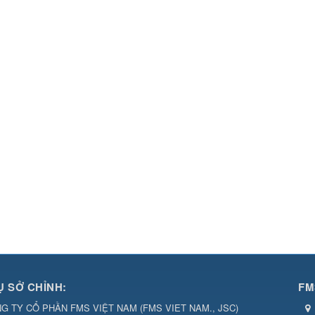
Ụ SỞ CHỈNH:
FM
G TY CỔ PHẦN FMS VIỆT NAM
(
FMS VIET NAM., JSC
)