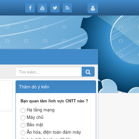
Thăm dò ý kiến
Bạn quan tâm lĩnh vực CNTT nào ?
Hạ tầng mạng
Máy chủ
Bảo mật
Ảo hóa, điện toán đám mây