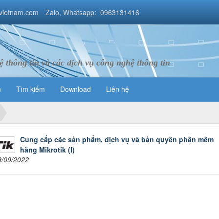
vietnam.com
Zalo, Whatsapp: 0963131416
 thông tin và các dịch vụ công nghệ thông tin
n
Tìm kiếm
Download
Liên hệ
Cung cấp các sản phẩm, dịch vụ và bản quyền phần mềm
hãng Mikrotik (I)
9/09/2022