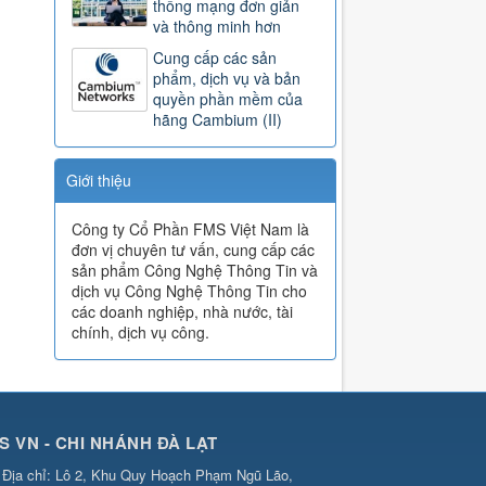
thống mạng đơn giản
và thông minh hơn
Cung cấp các sản
phẩm, dịch vụ và bản
quyền phần mềm của
hãng Cambium (II)
Giới thiệu
Công ty Cổ Phần FMS Việt Nam là
đơn vị chuyên tư vấn, cung cấp các
sản phẩm Công Nghệ Thông Tin và
dịch vụ Công Nghệ Thông Tin cho
các doanh nghiệp, nhà nước, tài
chính, dịch vụ công.
S VN - CHI NHÁNH ĐÀ LẠT
Địa chỉ:
Lô 2, Khu Quy Hoạch Phạm Ngũ Lão,