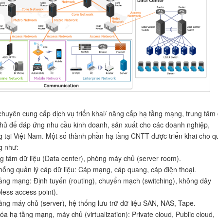
chuyên cung cấp dịch vụ triển khai/ nâng cấp hạ tầng mạng, trung tâm
chủ để đáp ứng nhu cầu kinh doanh, sản xuất cho các doanh nghiệp,
 tại Việt Nam. Một số thành phần hạ tầng CNTT được triển khai cho q
g như:
g tâm dữ liệu (Data center), phòng máy chủ (server room).
hống quản lý cáp dữ liệu: Cáp mạng, cáp quang, cáp điện thoại.
ầng mạng: Định tuyến (routing), chuyển mạch (switching), không dây
eless access point).
ầng máy chủ (server), hệ thống lưu trữ dữ liệu SAN, NAS, Tape.
óa hạ tầng mạng, máy chủ (virtualization): Private cloud, Public cloud,