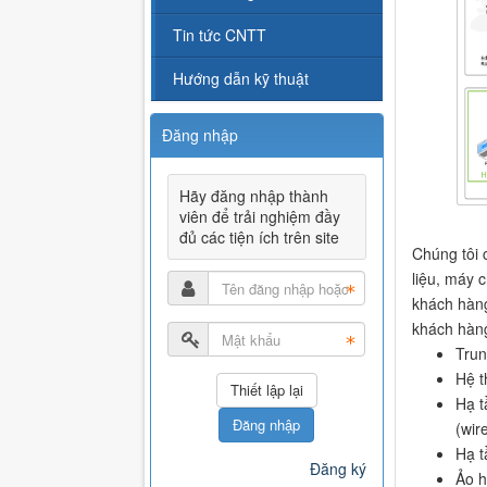
Tin tức CNTT
Hướng dẫn kỹ thuật
Đăng nhập
Hãy đăng nhập thành
viên để trải nghiệm đầy
đủ các tiện ích trên site
Chúng tôi 
liệu, máy 
khách hàng
khách hàn
Trun
Hệ t
Hạ t
Đăng nhập
(wir
Hạ t
Đăng ký
Ảo h