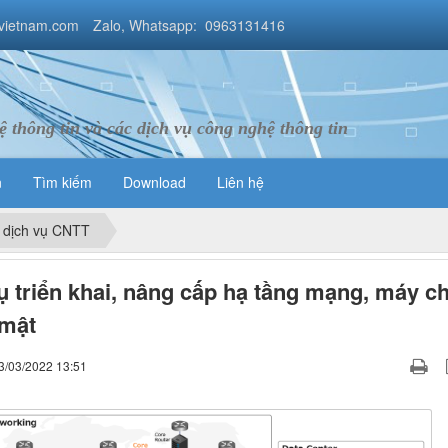
vietnam.com
Zalo, Whatsapp: 0963131416
 thông tin và các dịch vụ công nghệ thông tin
n
Tìm kiếm
Download
Liên hệ
 dịch vụ CNTT
ụ triển khai, nâng cấp hạ tầng mạng, máy c
 mật
3/03/2022 13:51