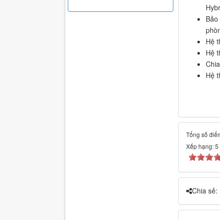
Hybr
Bảo 
phòn
Hệ t
Hệ t
Chia
Hệ t
Tổng số điểm
Xếp hạng:
5
Chia sẻ: