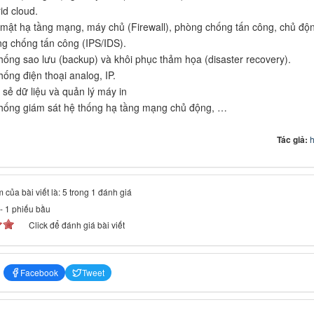
id cloud.
mật hạ tầng mạng, máy chủ (Firewall), phòng chống tấn công, chủ độ
g chống tấn công (IPS/IDS).
hống sao lưu (backup) và khôi phục thảm họa (disaster recovery).
hống điện thoại analog, IP.
 sẻ dữ liệu và quản lý máy in
hống giám sát hệ thống hạ tầng mạng chủ động, …
Tác giả:
h
 của bài viết là: 5 trong 1 đánh giá
-
1
phiếu bầu
Click để đánh giá bài viết
Facebook
Tweet