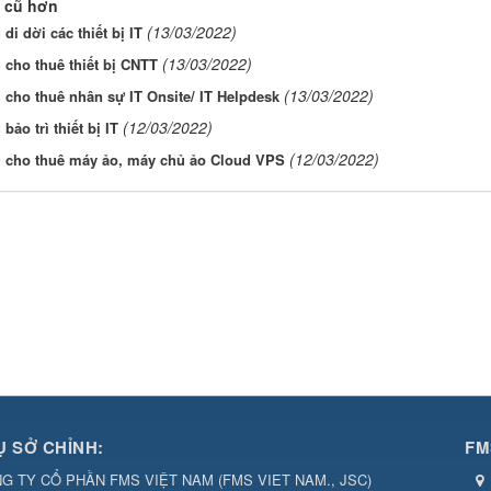
 cũ hơn
(13/03/2022)
 di dời các thiết bị IT
(13/03/2022)
 cho thuê thiết bị CNTT
(13/03/2022)
 cho thuê nhân sự IT Onsite/ IT Helpdesk
(12/03/2022)
bảo trì thiết bị IT
(12/03/2022)
ụ cho thuê máy ảo, máy chủ ảo Cloud VPS
Ụ SỞ CHỈNH:
FM
G TY CỔ PHẦN FMS VIỆT NAM
(
FMS VIET NAM., JSC
)