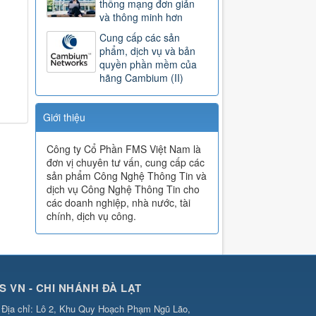
thống mạng đơn giản
và thông minh hơn
Cung cấp các sản
phẩm, dịch vụ và bản
quyền phần mềm của
hãng Cambium (II)
Giới thiệu
Công ty Cổ Phần FMS Việt Nam là
đơn vị chuyên tư vấn, cung cấp các
sản phẩm Công Nghệ Thông Tin và
dịch vụ Công Nghệ Thông Tin cho
các doanh nghiệp, nhà nước, tài
chính, dịch vụ công.
S VN - CHI NHÁNH ĐÀ LẠT
Địa chỉ:
Lô 2, Khu Quy Hoạch Phạm Ngũ Lão,