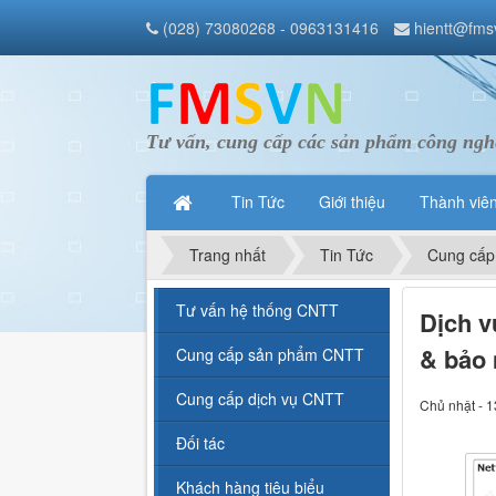
(028) 73080268 - 0963131416
hientt@fms
Tư vấn, cung cấp các sản phẩm công nghệ
Tin Tức
Giới thiệu
Thành viê
Trang nhất
Tin Tức
Cung cấp
Tư vấn hệ thống CNTT
Dịch v
& bảo
Cung cấp sản phẩm CNTT
Cung cấp dịch vụ CNTT
Chủ nhật - 1
Đối tác
Khách hàng tiêu biểu