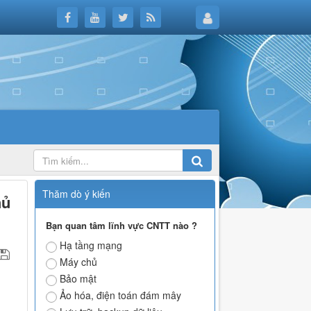
Thăm dò ý kiến
hủ
Bạn quan tâm lĩnh vực CNTT nào ?
Hạ tầng mạng
Máy chủ
Bảo mật
Ảo hóa, điện toán đám mây